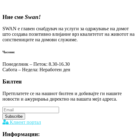
Ние сме
Swan!
SWAN е главен снабдувач на услуги за одржување на домот
што создава позитивно влијание врз квалитетот на животот на
сопствениците на домови служиме.
Часови:
Понеделник – Петок: 8.30-16.30
Сабота – Недела: Неработен ден
Билтен
Претплатете се на нашиот билтен и добивајте ги нашите
новости и ажурирања директно на вашата мејл адреса.
Клиент портал
Информации: