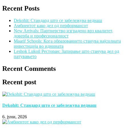
Recent Posts
Dekohit: Стандард што се забележува веднаш
Амбиентот како дел од перформансот
New Arrivals: Партнерство изградено врз квалитет,
доверба и професионалност
Maarif Schools: Кога образованието станува најсилната
инвестиција во иднината
Leshok Lukoil Ресторан: Запирање што станува дел од
патувањето
Recent Comments
Recent post
Dekohit: Стандард што се забележува веднаш
6. јуни, 2026