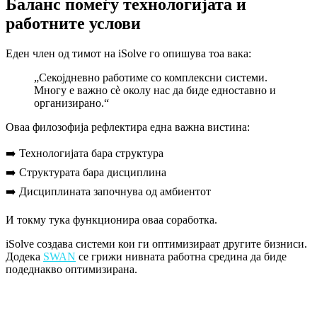
Баланс помеѓу технологијата и
работните услови
Еден член од тимот на iSolve го опишува тоа вака:
„Секојдневно работиме со комплексни системи.
Многу е важно сè околу нас да биде едноставно и
организирано.“
Оваа филозофија рефлектира една важна вистина:
➡️ Технологијата бара структура
➡️ Структурата бара дисциплина
➡️ Дисциплината започнува од амбиентот
И токму тука функционира оваа соработка.
iSolve создава системи кои ги оптимизираат другите бизниси.
Додека
SWAN
се грижи нивната работна средина да биде
подеднакво оптимизирана.