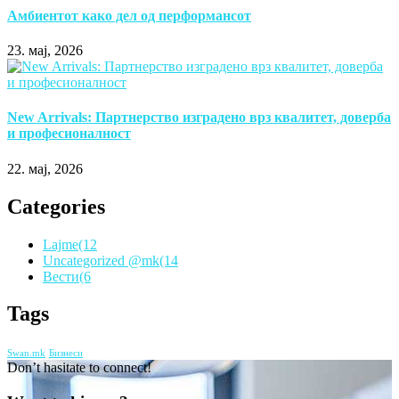
Амбиентот како дел од перформансот
23. мај, 2026
New Arrivals: Партнерство изградено врз квалитет, доверба
и професионалност
22. мај, 2026
Categories
Lajme
(12
Uncategorized @mk
(14
Вести
(6
Tags
Swan.mk
Бизнеси
Don’t hasitate to connect!