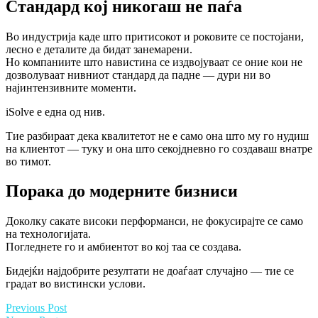
Стандард кој никогаш не паѓа
Во индустрија каде што притисокот и роковите се постојани,
лесно е деталите да бидат занемарени.
Но компаниите што навистина се издвојуваат се оние кои не
дозволуваат нивниот стандард да падне — дури ни во
најинтензивните моменти.
iSolve е една од нив.
Тие разбираат дека квалитетот не е само она што му го нудиш
на клиентот — туку и она што секојдневно го создаваш внатре
во тимот.
Порака до модерните бизниси
Доколку сакате високи перформанси, не фокусирајте се само
на технологијата.
Погледнете го и амбиентот во кој таа се создава.
Бидејќи најдобрите резултати не доаѓаат случајно — тие се
градат во вистински услови.
Previous Post