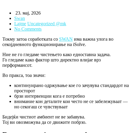
23. мај, 2026
Swan
Lajme
Uncategorized @mk
No Comments
Токму затоа соработката со
SWAN
има важна улога во
секојдневното функционирање на iSolve.
Ние не го гледаме чистењето како едноставна задача.
Го гледаме како фактор што директно влијае врз
перформансот.
Во пракса, тоа значи:
континуирано одржување кое го зачувува стандардот на
просторот
брзи интервенции кога е потребно
внимание кон деталите кои често не се забележуваат —
но секогаш се чувствуваат
Бидејќи чистиот амбиент не ве забавува.
Тој ви овозможува да се движите побрзо.