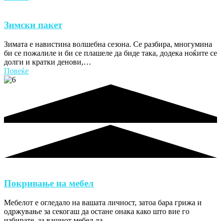
Зимски пакет
Зимата е навистина волшебна сезона. Се разбира, многумина
би се пожалиле и би се плашеле да биде така, додека ноќите се
долги и кратки денови,…
Повеќе
Покривање на мебел
Мебелот е огледало на вашата личност, затоа бара грижа и
одржување за секогаш да остане онака како што вие го
избирате, за вашиот мебел да…