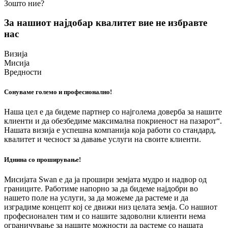
Зошто ние?
За нашиот најдобар квалитет вие не избравте
нас
Визија
Мисија
Вредности
Сонуваме големо и професионално!
Наша цел е да бидеме партнер со најголема доверба за нашите
клиенти и да обезбедиме максимална покриеност на пазарот“.
Нашата визија е успешна компанија која работи со стандард,
квалитет и чесност за давање услуги на своите клиенти.
Иднина со проширување!
Мисијата Swan е да ја прошири земјата мудро и надвор од
границите. Работиме напорно за да бидеме најдобри во
нашето поле на услуги, за да можеме да растеме и да
изградиме концепт кој се движи низ целата земја. Со нашиот
професионален тим и со нашите задоволни клиенти нема
ограничување за нашите можности да растеме со нашата