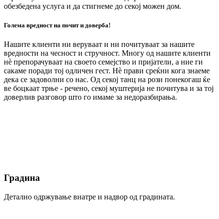
обезбедена услуга и да стигнеме до секој можен дом.
Голема вредност на почит и доверба!
Нашите клиенти ни веруваат и ни почитуваат за нашите
вредности на чесност и стручност. Многу од нашите клиенти
нè препорачуваат на своето семејство и пријатели, а ние ги
сакаме поради тој одличен гест. Нè прави среќни кога знаеме
дека се задоволни со нас. Од секој танц на рози понекогаш ќе
ве боцкаат трње - речено, секој муштерија не почитува и за тој
доверлив разговор што го имаме за недоразбирања.
Градина
Детално одржување внатре и надвор од градината.