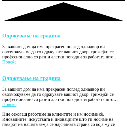
Одржување на градина
За вашиот дом да има прекрасен поглед однадвор ви
овозможуваме да го одржувате вашиот двор, грижејќи се
професионално со разни алатки погодни за работата што…
Повеќе
Одржување на градина
За вашиот дом да има прекрасен поглед однадвор ви
овозможуваме да го одржувате вашиот двор, грижејќи се
професионално со разни алатки погодни за работата што…
Повеќе
Ние секогаш работиме за клиентите и им носиме сè.
Иновациите, искуствата и иновациите што ги носиме на
пазарот на нашата земја се најсилната страна со која му се