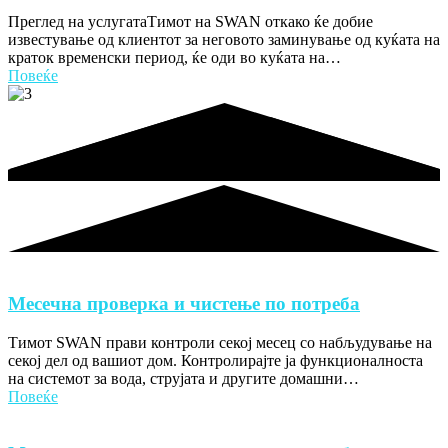
Преглед на услугатаТимот на SWAN откако ќе добие
известување од клиентот за неговото заминување од куќата на
краток временски период, ќе оди во куќата на…
Повеќе
Месечна проверка и чистење по потреба
Тимот SWAN прави контроли секој месец со набљудување на
секој дел од вашиот дом. Контролирајте ја функционалноста
на системот за вода, струјата и другите домашни…
Повеќе