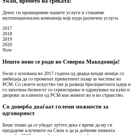
Swan, времето на среќата!
Денес ги проширивме нашите услуги и станавме
мултинационална компанија која нуди различни услуги.
2017
2018
2019
2020
Now
Нешто ново се роди во Северна Македонија!
Swan е основана во 2017 година од двајца млади момци со
амбиција да го променат приватниот пазар за чистење во
РСМ. Со своето искуство тие ја развија брилијантната идеја и
го започнаа бизнисот со сервисирање и одржување на куќи и
дворови за клиенти од РСМ кои живеат во и во странство.
Со доверба доаѓаат големи можности за
одговорност
Беше тешко да се убедат луѓето дека е време да му ги
предадеме клучевите на Свон и да ја добиеме нивната