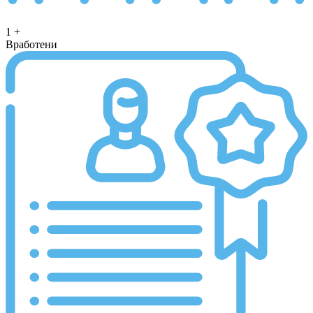
1
+
Вработени