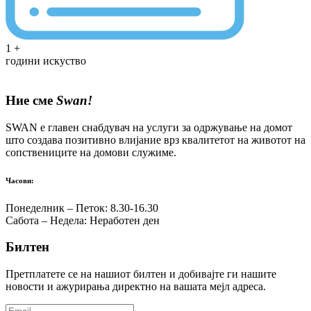
1
+
години искуство
Ние сме
Swan!
SWAN е главен снабдувач на услуги за одржување на домот
што создава позитивно влијание врз квалитетот на животот на
сопствениците на домови служиме.
Часови:
Понеделник – Петок: 8.30-16.30
Сабота – Недела: Неработен ден
Билтен
Претплатете се на нашиот билтен и добивајте ги нашите
новости и ажурирања директно на вашата мејл адреса.