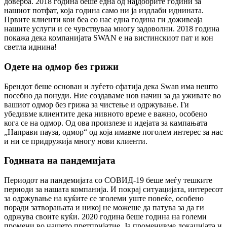
доверба. 2018 година беше една од најдобрите години за
нашиот потфат, која година само ни ја издлаби иднината.
Првите клиенти кои беа со нас една година ги доживеаја
нашите услуги и се чувствуваа многу задоволни. 2018 година
покажа дека компанијата SWAN е на вистинскиот пат и кон
светла иднина!
Одете на одмор без грижи
Брендот беше основан и луѓето сфатија дека Swan има нешто
посебно да понуди. Ние создаваме нов начин за да уживате во
вашиот одмор без грижа за чистење и одржување. Ги
убедивме клиентите дека нивното време е важно, особено
кога се на одмор. Од ова произлезе и идејата за кампањата
„Направи пауза, одмор“ од која имавме поголем интерес за нас
и ни се придружија многу нови клиенти.
Годината на пандемијата
Периодот на пандемијата со СОВИД-19 беше меѓу тешките
периоди за нашата компанија. И покрај ситуацијата, интересот
за одржување на куќите се зголеми уште повеќе, особено
поради затворањата и никој не можеше да патува за да ги
одржува своите куќи. 2020 година беше година на големи
промени во нашето претпријатие. Ја променивме локацијата и