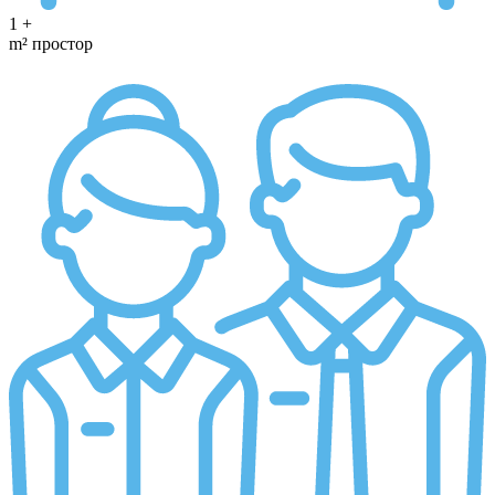
1
+
m² простор