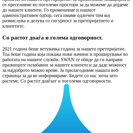
се преселивме во поголеми простори за да можеме да дојдеме
до нашите клиенти. Го променивме и нашиот
административен одбор, сега имаме одличен тим кој
размислува и делува со сигурност за претпријатието и
клиентите.
Со растот доаѓа и голема одговорност.
2021 година беше ветувачка година за нашето претпријатие.
Тоа беше година која покажа нови начини и проширување во
работата на нашите служби. SWAN се обиде да ги направи
празниците позабавни за нашите клиенти и да даде можност
за најдоброто можно време. Ја прилагодивме нашата веб-
страница за да ве информираме. Бидете со нас затоа што
растеме. Со растот доаѓаат и поголеми одговорности.