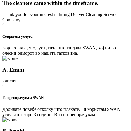
The cleaners came within the timeframe.
Thank you for your interest in hiring Denver Cleaning Service
Company.
“
Совршена услуга
Задоволна сум од услугите што ги дава SWAN, кој ни го
олесни одморот во нашата татковина.
A. Emini
клиент
“
Ги препорачувам SWAN
Добивате повеќе отколку што плаќате. Ги користам SWAN
услугите скоро 3 години. Ви ги препорачувам.
B. Fetahi