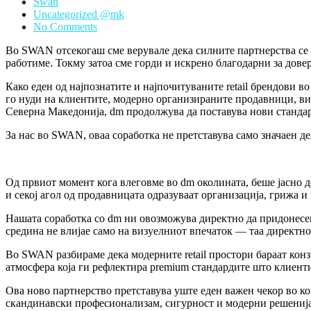
Swan
Uncategorized @mk
No Comments
Во SWAN отсекогаш сме верувале дека силните партнерства се г
работиме. Токму затоа сме горди и искрено благодарни за дове
Како еден од најпознатите и најпочитуваните retail брендови 
го нуди на клиентите, модерно организираните продавници, вис
Северна Македонија, dm продолжува да поставува нови стандард
За нас во SWAN, оваа соработка не претставува само значаен 
Од првиот момент кога влеговме во dm околината, беше јасно дек
и секој агол од продавницата одразуваат организација, грижа 
Нашата соработка со dm ни овозможува директно да придонесем
средина не влијае само на визуелниот впечаток — таа директно
Во SWAN разбираме дека модерните retail простори бараат конз
атмосфера која ги рефлектира premium стандардите што клиенти
Ова ново партнерство претставува уште еден важен чекор во к
скандинавски професионализам, сигурност и модерни решенија з