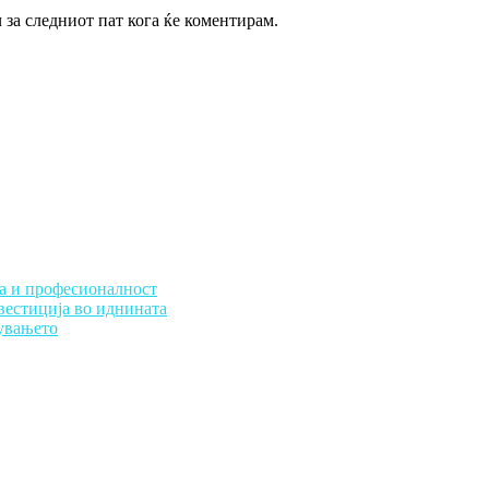
ч за следниот пат кога ќе коментирам.
ба и професионалност
нвестиција во иднината
тувањето