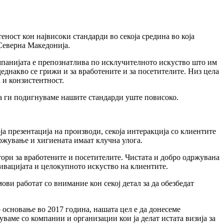
ност кон највисоки стандарди во секоја средина во која
 Северна Македонија.
омпанијата е препознатлива по исклучителното искуство што им
днакво се грижи и за вработените и за посетителите. Низ цела
 и конзистентност.
да ги подигнуваме нашите стандарди уште повисоко.
оја презентација на производи, секоја интеракција со клиентите
ржување и хигиената имаат клучна улога.
ори за вработените и посетителите. Чистата и добро одржувана
тивацијата и целокупното искуство на клиентите.
ви работат со внимание кон секој детал за да обезбедат
основање во 2017 година, нашата цел е да донесеме
аме со компании и организации кои ја делат истата визија за