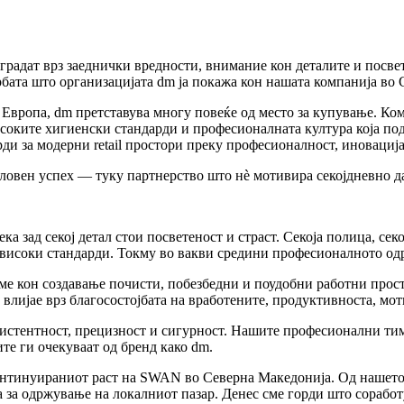
радат врз заеднички вредности, внимание кон деталите и посвете
рбата што организацијата dm ја покажа кон нашата компанија во
во Европа, dm претставува многу повеќе од место за купување. К
оките хигиенски стандарди и професионалната култура која поде
и за модерни retail простори преку професионалност, иновација
деловен успех — туку партнерство што нè мотивира секојдневно 
а зад секој детал стои посветеност и страст. Секоја полица, сек
и високи стандарди. Токму во вакви средини професионалното од
е кон создавање почисти, побезбедни и поудобни работни прост
 влијае врз благосостојбата на вработените, продуктивноста, мо
истентност, прецизност и сигурност. Нашите професионални тимо
те ги очекуваат од бренд како dm.
онтинуираниот раст на SWAN во Северна Македонија. Од нашето 
а одржување на локалниот пазар. Денес сме горди што соработув