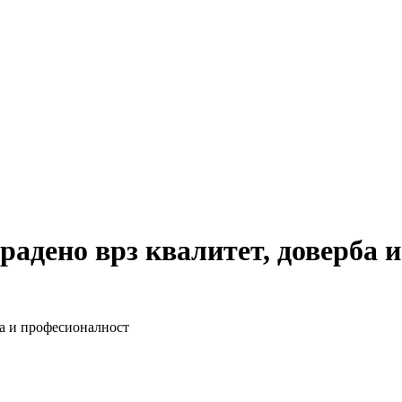
градено врз квалитет, доверба 
ба и професионалност