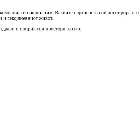
 компанија и нашиот тим. Ваквите партнерства нè инспирираат п
и и секојдневниот живот.
здрави и попријатни простори за сите.