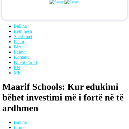
Ballina
Reth nesh
Shërbimet
Pakot
Biznes
Lajmet
Kontakti
Klient Portal
EN
MK
Maarif Schools: Kur edukimi
bëhet investimi më i fortë në të
ardhmen
Ballina
Lajme