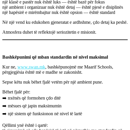
një klasë e pastër nuk është luks — është bazë për fokus
një ambient i organizuar nuk është detaj — është pjesë e disiplinës
një hapësirë e mirëmbajtur nuk është opsion — është standard
Në një vend ku edukohen gjeneratat e ardhshme, çdo detaj ka peshë.
Atmosfera duhet të reflektojë seriozitetin e misionit.
Bashkëpunimi që mban standardin në nivel maksimal
Kur ne,
www.swan.mk
, bashkëpunojmë me Maarif Schools,
përgjegjësia është më e madhe se zakonisht.
Sepse këtu nuk bëhet fjalë vetëm për një ambient pune.
Bëhet fjalë për:
➡️ nxënës që formohen çdo ditë
➡️ mësues që japin maksimumin
➡️ një sistem që funksionon në nivel të lartë
Qëllimi ynë është i qartë: