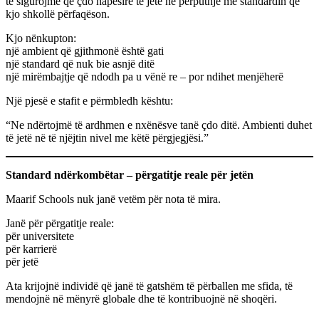
të sigurojmë që çdo hapësirë të jetë në përputhje me standardin që
kjo shkollë përfaqëson.
Kjo nënkupton:
një ambient që gjithmonë është gati
një standard që nuk bie asnjë ditë
një mirëmbajtje që ndodh pa u vënë re – por ndihet menjëherë
Një pjesë e stafit e përmbledh kështu:
“Ne ndërtojmë të ardhmen e nxënësve tanë çdo ditë. Ambienti duhet
të jetë në të njëjtin nivel me këtë përgjegjësi.”
Standard ndërkombëtar – përgatitje reale për jetën
Maarif Schools nuk janë vetëm për nota të mira.
Janë për përgatitje reale:
për universitete
për karrierë
për jetë
Ata krijojnë individë që janë të gatshëm të përballen me sfida, të
mendojnë në mënyrë globale dhe të kontribuojnë në shoqëri.