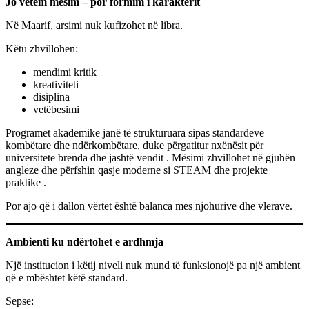
Jo vetëm mësim – por formim i karakterit
Në Maarif, arsimi nuk kufizohet në libra.
Këtu zhvillohen:
mendimi kritik
kreativiteti
disiplina
vetëbesimi
Programet akademike janë të strukturuara sipas standardeve
kombëtare dhe ndërkombëtare, duke përgatitur nxënësit për
universitete brenda dhe jashtë vendit . Mësimi zhvillohet në gjuhën
angleze dhe përfshin qasje moderne si STEAM dhe projekte
praktike .
Por ajo që i dallon vërtet është balanca mes njohurive dhe vlerave.
Ambienti ku ndërtohet e ardhmja
Një institucion i këtij niveli nuk mund të funksionojë pa një ambient
që e mbështet këtë standard.
Sepse: