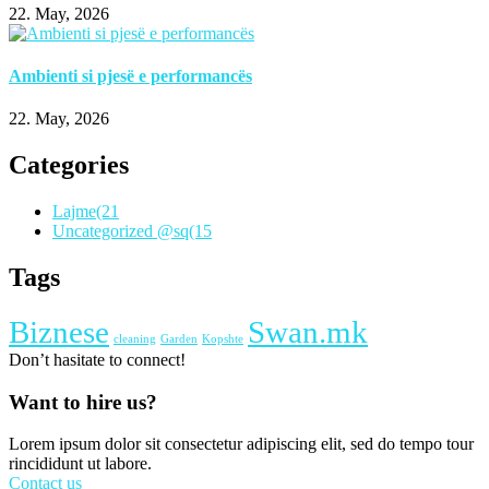
22. May, 2026
Ambienti si pjesë e performancës
22. May, 2026
Categories
Lajme
(21
Uncategorized @sq
(15
Tags
Biznese
Swan.mk
cleaning
Garden
Kopshte
Don’t hasitate to connect!
Want to hire us?
Lorem ipsum dolor sit consectetur adipiscing elit, sed do tempo tour
rincididunt ut labore.
Contact us