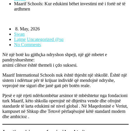
Maarif Schools: Kur edukimi bëhet investimi më i fortë në të
ardhmen
8. May, 2026
Swan
Lajme
Uncategorized @sq
No Comments
Në një botë ku gjithçka ndryshon shpejt, një gjë mbetet e
pandryshueshme:
arsimi cilësor është themeli i çdo suksesi.
Maarif International Schools nuk është thjesht një shkollë. Është një
sistem i ndërtuar për të krijuar individë që mendojnë ndryshe,
veprojnë me siguri dhe janë gati për botën reale.
Pjesë e një rrjeti ndërkombëtar arsimor të mbështetur nga fondacioni
turk Maarif, këto shkolla operojnë në dhjetëra vende dhe ofrojnë
standarde të larta edukimi në nivel global . Në Maqedoninë e Veriut,
kampuset në Shkup dhe Tetovë përfaqësojnë këtë standard modern
dhe ambicioz .