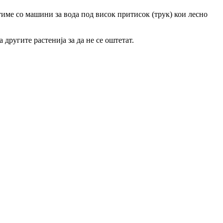
тиме со машини за вода под висок притисок (трук) кои лесно
другите растенија за да не се оштетат.