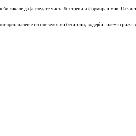
би сакале да ја гледате чиста без треви и формиран мов. Ги чис
инарно палење на плевелот во бегатони, водејќи голема грижа за 