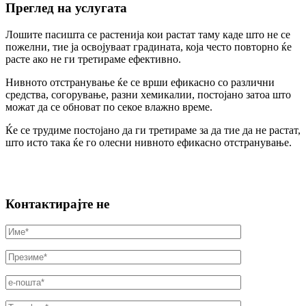
Преглед на услугата
Лошите пасишта се растенија кои растат таму каде што не се
пожелни, тие ја освојуваат градината, која често повторно ќе
расте ако не ги третираме ефективно.
Нивното отстранување ќе се врши ефикасно со различни
средства, согорување, разни хемикалии, постојано затоа што
можат да се обноват по секое влажно време.
Ќе се трудиме постојано да ги третираме за да тие да не растат,
што исто така ќе го олесни нивното ефикасно отстранување.
Контактирајте не