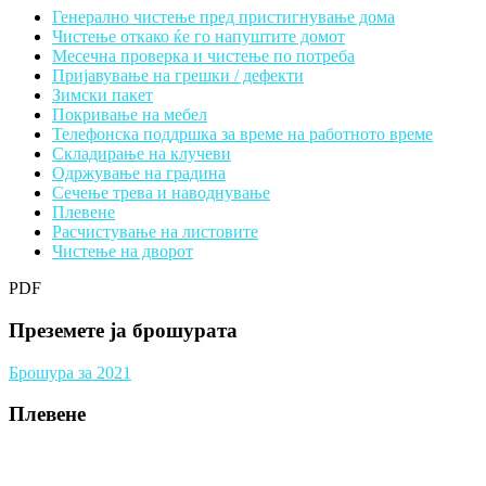
Генерално чистење пред пристигнување дома
Чистење откако ќе го напуштите домот
Месечна проверка и чистење по потреба
Пријавување на грешки / дефекти
Зимски пакет
Покривање на мебел
Телефонска поддршка за време на работното време
Складирање на клучеви
Одржување на градина
Сечење трева и наводнување
Плевене
Расчистување на листовите
Чистење на дворот
PDF
Преземете ја брошурата
Брошура за 2021
Плевене