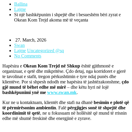
Ballina
Lajme
Si një bashkëpunim i shpejtë dhe i besueshëm bëri zyrat e
Okean Kom Trejd akoma më të veçanta
27. March, 2026
Swan
Lajme
Uncategorized @sq
No Comments
Hapësira e
Okean Kom Trejd në Shkup
është gjithmonë e
organizuar, e qetë dhe mikpritëse. Çdo detaj, nga korridoret e gjerë
te tavolinat e stafit, tregon përkushtimin e tyre ndaj punës dhe
klientëve. Por si shpesh ndodh me hapësira të jashtëzakonshme,
çdo
gjë mund të bëhet edhe më mirë
– dhe këtu hyri në lojë
bashkëpunimi ynë me
www.swan.mk
.
Kur ne u kontaktuam, klientët dhe stafi na dhanë
besimin e plotë që
të përmirësonim ambientin
. Falë
përgjigjes sonë të shpejtë dhe
koordinimit të qetë
, ne u fokusuam në hollësitë që mund të rrisnin
edhe më shumë freskinë dhe energjinë e zyrave.