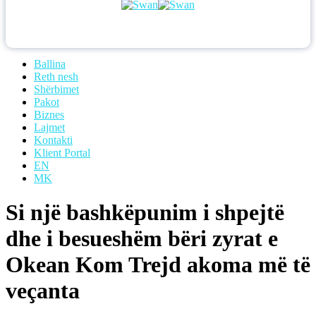
Ballina
Reth nesh
Shërbimet
Pakot
Biznes
Lajmet
Kontakti
Klient Portal
EN
MK
Si një bashkëpunim i shpejtë
dhe i besueshëm bëri zyrat e
Okean Kom Trejd akoma më të
veçanta