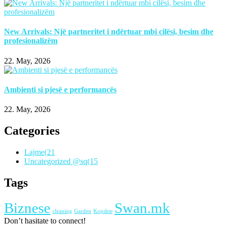
New Arrivals: Një partneritet i ndërtuar mbi cilësi, besim dhe
profesionalizëm
22. May, 2026
Ambienti si pjesë e performancës
22. May, 2026
Categories
Lajme
(21
Uncategorized @sq
(15
Tags
Biznese
Swan.mk
cleaning
Garden
Kopshte
Don’t hasitate to connect!