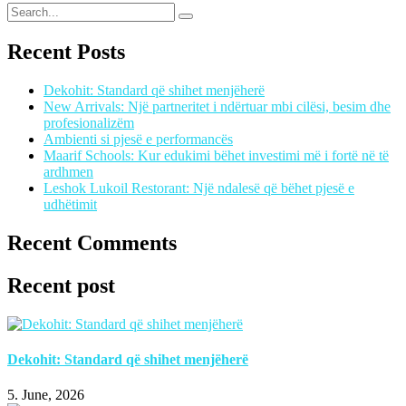
Recent Posts
Dekohit: Standard që shihet menjëherë
New Arrivals: Një partneritet i ndërtuar mbi cilësi, besim dhe
profesionalizëm
Ambienti si pjesë e performancës
Maarif Schools: Kur edukimi bëhet investimi më i fortë në të
ardhmen
Leshok Lukoil Restorant: Një ndalesë që bëhet pjesë e
udhëtimit
Recent Comments
Recent post
Dekohit: Standard që shihet menjëherë
5. June, 2026