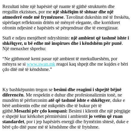
Rezultati ishte një hapësirë që ruante të gjithë strukturën dhe
rregullin ekzistues, por me
një shkëlqim të shtuar dhe një
atmosferë ende më frymëzuese
. Tavolinat dukeshin më të freskëta,
sipërfaqet reflektonin dritën në mënyrë elegante, dhe korridoret
ofronin ndjesinë e hapësirës së përqendruar dhe të energjizuar.
Stafi e ndjeu menjëherë ndryshimin:
një ambient që tashmë ishte i
shkëlqyer, u bë edhe më inspirues dhe i këndshëm për punë
.
Një menaxher shprehu:
“Ne gjithmonë kemi pasur një ambient të mrekullueshëm, por
mënyra se si
www.swan.mk
reagoi kaq shpejt dhe me kujdes e bëri
çdo ditë më të këndshme.”
Ky bashkëpunim tregon se
besimi dhe reagimi i shpejtë bëjnë
diferencën
. Me respektin e duhur dhe profesionalizmin tonë, ne
mundëm të përforconim
atë që tashmë ishte e shkëlqyer
, duke e
bërë ambientin edhe më mikpritës dhe të bukur për të
gjithë.
Mesazhi për çdo kompani:
Besimi i klientit dhe një përgjigje
e shpejtë kur kërkohet përmirësimi i ambientit
jo vetëm që ruan
standardet
, por i jep hapësirës energji dhe frymëzim shtesë, duke e
bërë çdo ditë pune më të këndshme dhe të frytshme.