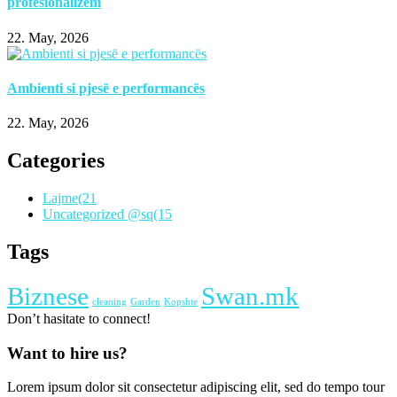
profesionalizëm
22. May, 2026
Ambienti si pjesë e performancës
22. May, 2026
Categories
Lajme
(21
Uncategorized @sq
(15
Tags
Biznese
Swan.mk
cleaning
Garden
Kopshte
Don’t hasitate to connect!
Want to hire us?
Lorem ipsum dolor sit consectetur adipiscing elit, sed do tempo tour