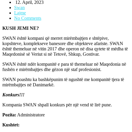
12. April, 2023
Swan
Lajme
No Comments
KUSH JEMI NE?
SWAN është kompani që merret mirëmbajtjen e shtëpive,
kopshteve, komplekseve banesore dhe objekteve afariste. SWAN
është themeluar në vitin 2017 dhe operon në disa qytete të mëdha të
Maqedonisë së Veriut si në Tetovë, Shkup, Gostivar.
SWAN është ndër kompanitë e para të themeluar në Maqedonia në
fushën e mirëmbajtjes dhe gëzon një staf profesionist.
SWAN poashtu ka bashkëpunim të ngushtë me kompanitë tjera të
mirëmbajtjes në Danimarkë.
Konkurs!!!
Kompania SWAN shpall konkurs për një vend të lirë pune.
Pozita:
Administratore
Kushtet: