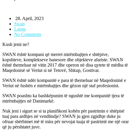
28. April, 2023
Swan
Lajme
No Comments
Kush jemi ne?
SWAN është kompani që merret mirëmbajtjen e shtëpive,
kopshteve, komplekseve banesore dhe objekteve afariste. SWAN
është themeluar në vitin 2017 dhe operon në disa qytete të mëdha të
Maqedonisë së Veriut si në Tetovë, Shkup, Gostivar.
SWAN është ndër kompanitë e para të themeluar në Maqedoninë e
Veriut në fushën e mirëmbajtjes dhe gëzon një staf profesionist.
SWAN poashtu ka bashkëpunim të ngushtë me kompanitë tjera të
mirëmbajtjes në Danimarkë.
Nuk jeni i sigurt se si ta planifikoni kohën për pastrimin e shtëpisë
tuaj para ardhjes në vendlindje? SWAN ju gjen zgjidhje duke ju
ofruar shërbimet më të mira për nevojat tuaja të pastrimit me një orar
që ju përshtatet juve.