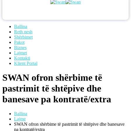
Ballina
Reth nesh
Shërbimet
Pakot
Biznes
Lajmet
Kontakti
Klient Portal
SWAN ofron shërbime të
pastrimit të shtëpive dhe
banesave pa kontratë/extra
Ballina
Lajme
SWAN ofron shërbime të pastrimit të shtëpive dhe banesave
pa kontratë/extra