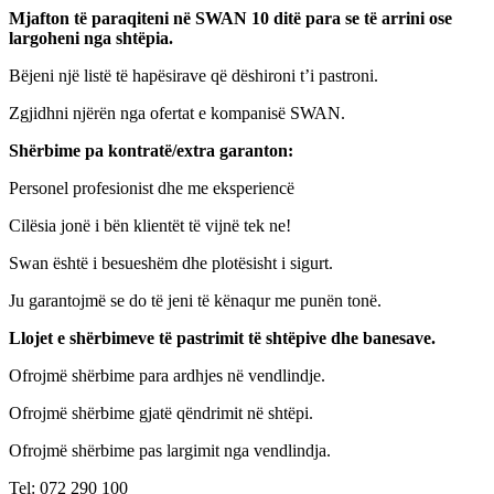
Mjafton të paraqiteni në SWAN 10 ditë para se të arrini ose
largoheni nga shtëpia.
Bëjeni një listë të hapësirave që dëshironi t’i pastroni.
Zgjidhni njërën nga ofertat e kompanisë SWAN.
Shërbime pa kontratë/extra garanton:
Personel profesionist dhe me eksperiencë
Cilësia jonë i bën klientët të vijnë tek ne!
Swan është i besueshëm dhe plotësisht i sigurt.
Ju garantojmë se do të jeni të kënaqur me punën tonë.
Llojet e shërbimeve të pastrimit të shtëpive dhe banesave.
Ofrojmë shërbime para ardhjes në vendlindje.
Ofrojmë shërbime gjatë qëndrimit në shtëpi.
Ofrojmë shërbime pas largimit nga vendlindja.
Tel: 072 290 100