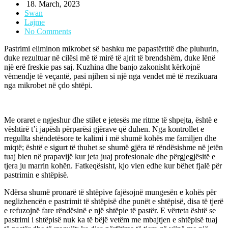
18. March, 2023
Swan
Lajme
No Comments
Pastrimi eliminon mikrobet së bashku me papastërtitë dhe pluhurin,
duke rezultuar në cilësi më të mirë të ajrit të brendshëm, duke lënë
një erë freskie pas saj. Kuzhina dhe banjo zakonisht kërkojnë
vëmendje të veçantë, pasi njihen si një nga vendet më të rrezikuara
nga mikrobet në çdo shtëpi.
Me oraret e ngjeshur dhe stilet e jetesës me ritme të shpejta, është e
vështirë t’i japësh përparësi gjërave që duhen. Nga kontrollet e
rregullta shëndetësore te kalimi i më shumë kohës me familjen dhe
miqtë; është e sigurt të thuhet se shumë gjëra të rëndësishme në jetën
tuaj bien në prapavijë kur jeta juaj profesionale dhe përgjegjësitë e
tjera ju marrin kohën. Fatkeqësisht, kjo vlen edhe kur bëhet fjalë për
pastrimin e shtëpisë.
Ndërsa shumë pronarë të shtëpive fajësojnë mungesën e kohës për
neglizhencën e pastrimit të shtëpisë dhe punët e shtëpisë, disa të tjerë
e refuzojnë fare rëndësinë e një shtëpie të pastër. E vërteta është se
pastrimi i shtëpisë nuk ka të bëjë vetëm me mbajtjen e shtëpisë tuaj