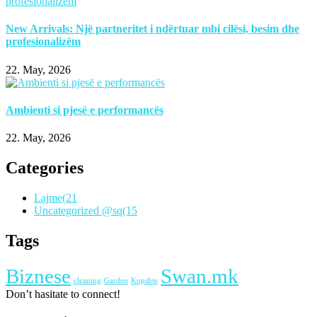
New Arrivals: Një partneritet i ndërtuar mbi cilësi, besim dhe
profesionalizëm
22. May, 2026
Ambienti si pjesë e performancës
22. May, 2026
Categories
Lajme
(21
Uncategorized @sq
(15
Tags
Biznese
Swan.mk
cleaning
Garden
Kopshte
Don’t hasitate to connect!