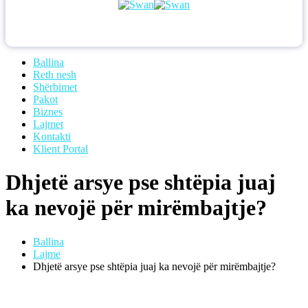
Ballina
Reth nesh
Shërbimet
Pakot
Biznes
Lajmet
Kontakti
Klient Portal
Dhjetë arsye pse shtëpia juaj
ka nevojë për mirëmbajtje?
Ballina
Lajme
Dhjetë arsye pse shtëpia juaj ka nevojë për mirëmbajtje?