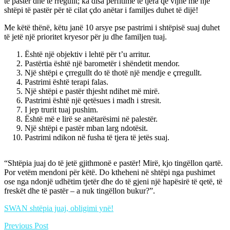
të pastër dhe të rregullt; ka disa përfitime të tjera që vijnë me një
shtëpi të pastër për të cilat çdo anëtar i familjes duhet të dijë!
Me këtë thënë, këtu janë 10 arsye pse pastrimi i shtëpisë suaj duhet
të jetë një prioritet kryesor për ju dhe familjen tuaj.
Është një objektiv i lehtë për t’u arritur.
Pastërtia është një barometër i shëndetit mendor.
Një shtëpi e çrregullt do të thotë një mendje e çrregullt.
Pastrimi është terapi falas.
Një shtëpi e pastër thjesht ndihet më mirë.
Pastrimi është një qetësues i madh i stresit.
I jep trurit tuaj pushim.
Është më e lirë se anëtarësimi në palestër.
Një shtëpi e pastër mban larg ndotësit.
Pastrimi ndikon në fusha të tjera të jetës suaj.
“Shtëpia juaj do të jetë gjithmonë e pastër! Mirë, kjo tingëllon qartë.
Por vetëm mendoni për këtë. Do ktheheni në shtëpi nga pushimet
ose nga ndonjë udhëtim tjetër dhe do të gjeni një hapësirë të qetë, të
freskët dhe të pastër – a nuk tingëllon bukur?”.
SWAN shtëpia juaj, obligimi ynë!
Previous Post