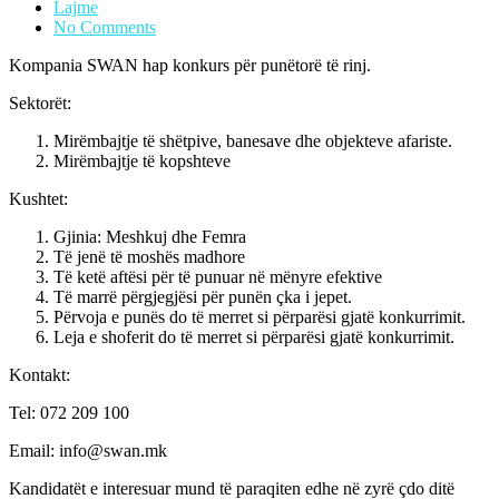
Lajme
No Comments
Kompania SWAN hap konkurs për punëtorë të rinj.
Sektorët:
Mirëmbajtje të shëtpive, banesave dhe objekteve afariste.
Mirëmbajtje të kopshteve
Kushtet:
Gjinia: Meshkuj dhe Femra
Të jenë të moshës madhore
Të ketë aftësi për të punuar në mënyre efektive
Të marrë përgjegjësi për punën çka i jepet.
Përvoja e punës do të merret si përparësi gjatë konkurrimit.
Leja e shoferit do të merret si përparësi gjatë konkurrimit.
Kontakt:
Tel: 072 209 100
Email: info@swan.mk
Kandidatët e interesuar mund të paraqiten edhe në zyrë çdo ditë