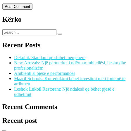
Kërko
Recent Posts
Dekohit: Standard që shihet menjëherë
New Arrivals: Një partneritet i ndërtuar mbi cilësi, besim dhe
profesionalizëm
Ambienti si pjesë e performancës
Maarif Schools: Kur edukimi bëhet investimi më i fortë në të
ardhmen
Leshok Lukoil Restorant: Një ndalesë që bëhet pjesë e
udhëtimit
Recent Comments
Recent post