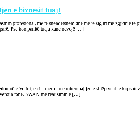
en e biznesit tuaj!
rim profesional, më të shëndetshëm dhe më të sigurt me zgjidhje të pro
 parë. Pse kompanitë tuaja kanë nevojë […]
inë e Veriut, e cila merret me mirëmbajtjen e shtëpive dhe kopshteve
në vendin tonë. SWAN me realizimin e […]