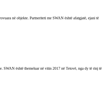
vuara në objekte. Partneriteti me SWAN është afatgjatë, ejani të
. SWAN është themeluar në vitin 2017 në Tetovë, nga dy të rinj të