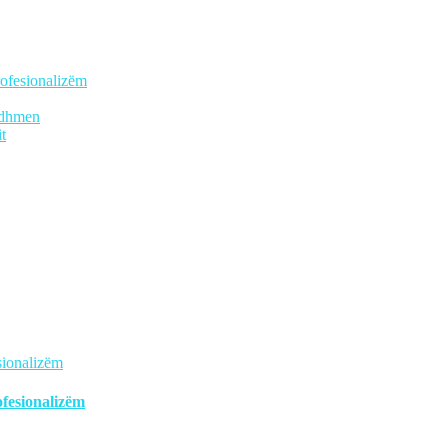
rofesionalizëm
ardhmen
t
ofesionalizëm