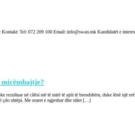
 Kontakt: Tel: 072 209 100 Email: info@swan.mk Kandidatët e interesu
r mirëmbajtje?
e rezultuar në cilësi më të mirë të ajrit të brendshëm, duke lënë një e
ë çdo shtëpi. Me oraret e ngjeshur dhe stilet […]