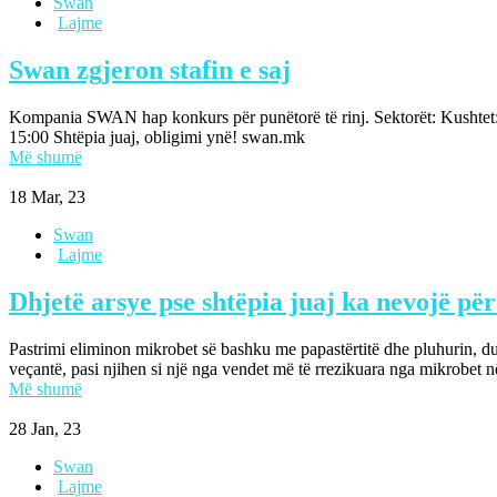
Swan
Lajme
Swan zgjeron stafin e saj
Kompania SWAN hap konkurs për punëtorë të rinj. Sektorët: Kushtet:
15:00 Shtëpia juaj, obligimi ynë! swan.mk
Më shumë
18
Mar, 23
Swan
Lajme
Dhjetë arsye pse shtëpia juaj ka nevojë pë
Pastrimi eliminon mikrobet së bashku me papastërtitë dhe pluhurin, duk
veçantë, pasi njihen si një nga vendet më të rrezikuara nga mikrobet n
Më shumë
28
Jan, 23
Swan
Lajme