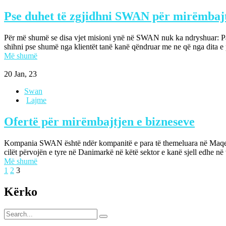
Pse duhet të zgjidhni SWAN për mirëmbajtj
Për më shumë se disa vjet misioni ynë në SWAN nuk ka ndryshuar: Past
shihni pse shumë nga klientët tanë kanë qëndruar me ne që nga dita e
Më shumë
20
Jan, 23
Swan
Lajme
Ofertë për mirëmbajtjen e bizneseve
Kompania SWAN është ndër kompanitë e para të themeluara në Maqedon
cilët përvojën e tyre në Danimarkë në këtë sektor e kanë sjell edhe 
Më shumë
1
2
3
Kërko