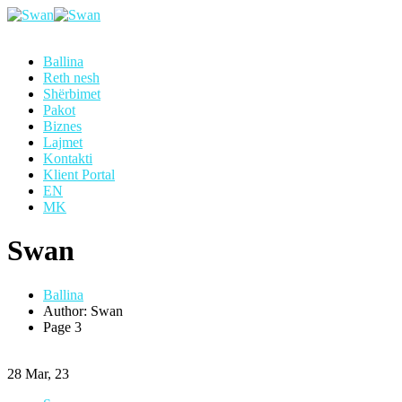
Ballina
Reth nesh
Shërbimet
Pakot
Biznes
Lajmet
Kontakti
Klient Portal
EN
MK
Swan
Ballina
Author: Swan
Page 3
28
Mar, 23